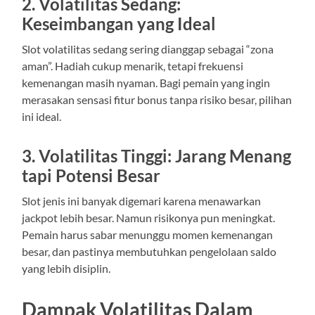
2. Volatilitas Sedang:
Keseimbangan yang Ideal
Slot volatilitas sedang sering dianggap sebagai “zona
aman”. Hadiah cukup menarik, tetapi frekuensi
kemenangan masih nyaman. Bagi pemain yang ingin
merasakan sensasi fitur bonus tanpa risiko besar, pilihan
ini ideal.
3. Volatilitas Tinggi: Jarang Menang
tapi Potensi Besar
Slot jenis ini banyak digemari karena menawarkan
jackpot lebih besar. Namun risikonya pun meningkat.
Pemain harus sabar menunggu momen kemenangan
besar, dan pastinya membutuhkan pengelolaan saldo
yang lebih disiplin.
Dampak Volatilitas Dalam