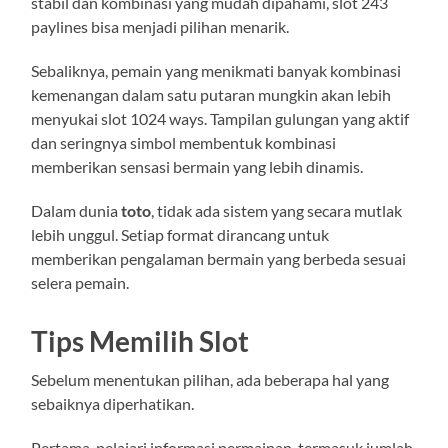
stabil dan kombinasi yang mudah dipahami, slot 243
paylines bisa menjadi pilihan menarik.
Sebaliknya, pemain yang menikmati banyak kombinasi
kemenangan dalam satu putaran mungkin akan lebih
menyukai slot 1024 ways. Tampilan gulungan yang aktif
dan seringnya simbol membentuk kombinasi
memberikan sensasi bermain yang lebih dinamis.
Dalam dunia
toto
, tidak ada sistem yang secara mutlak
lebih unggul. Setiap format dirancang untuk
memberikan pengalaman bermain yang berbeda sesuai
selera pemain.
Tips Memilih Slot
Sebelum menentukan pilihan, ada beberapa hal yang
sebaiknya diperhatikan.
Pertama, pelajari informasi permainan, termasuk jumlah