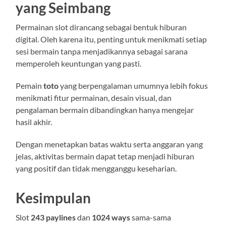
yang Seimbang
Permainan slot dirancang sebagai bentuk hiburan
digital. Oleh karena itu, penting untuk menikmati setiap
sesi bermain tanpa menjadikannya sebagai sarana
memperoleh keuntungan yang pasti.
Pemain
toto
yang berpengalaman umumnya lebih fokus
menikmati fitur permainan, desain visual, dan
pengalaman bermain dibandingkan hanya mengejar
hasil akhir.
Dengan menetapkan batas waktu serta anggaran yang
jelas, aktivitas bermain dapat tetap menjadi hiburan
yang positif dan tidak mengganggu keseharian.
Kesimpulan
Slot
243 paylines
dan
1024 ways
sama-sama