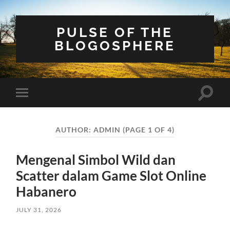
PULSE OF THE
BLOGOSPHERE
Toggle
Toggle
search
mobile
field
menu
AUTHOR:
ADMIN
(PAGE 1 OF 4)
Mengenal Simbol Wild dan
Scatter dalam Game Slot Online
Habanero
JULY 31, 2026