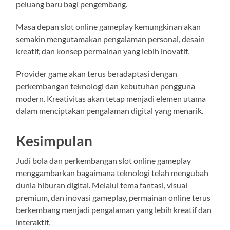
peluang baru bagi pengembang.
Masa depan slot online gameplay kemungkinan akan
semakin mengutamakan pengalaman personal, desain
kreatif, dan konsep permainan yang lebih inovatif.
Provider game akan terus beradaptasi dengan
perkembangan teknologi dan kebutuhan pengguna
modern. Kreativitas akan tetap menjadi elemen utama
dalam menciptakan pengalaman digital yang menarik.
Kesimpulan
Judi bola dan perkembangan slot online gameplay
menggambarkan bagaimana teknologi telah mengubah
dunia hiburan digital. Melalui tema fantasi, visual
premium, dan inovasi gameplay, permainan online terus
berkembang menjadi pengalaman yang lebih kreatif dan
interaktif.