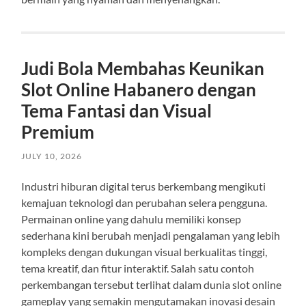
Judi Bola Membahas Keunikan
Slot Online Habanero dengan
Tema Fantasi dan Visual
Premium
JULY 10, 2026
Industri hiburan digital terus berkembang mengikuti
kemajuan teknologi dan perubahan selera pengguna.
Permainan online yang dahulu memiliki konsep
sederhana kini berubah menjadi pengalaman yang lebih
kompleks dengan dukungan visual berkualitas tinggi,
tema kreatif, dan fitur interaktif. Salah satu contoh
perkembangan tersebut terlihat dalam dunia slot online
gameplay yang semakin mengutamakan inovasi desain