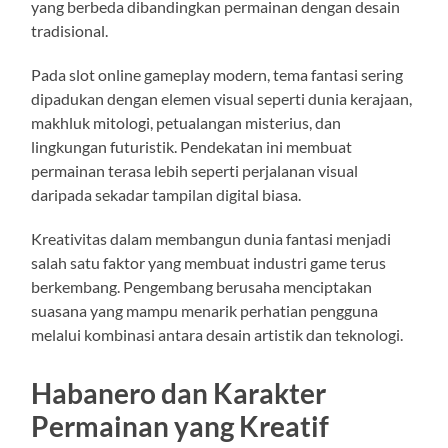
yang berbeda dibandingkan permainan dengan desain
tradisional.
Pada slot online gameplay modern, tema fantasi sering
dipadukan dengan elemen visual seperti dunia kerajaan,
makhluk mitologi, petualangan misterius, dan
lingkungan futuristik. Pendekatan ini membuat
permainan terasa lebih seperti perjalanan visual
daripada sekadar tampilan digital biasa.
Kreativitas dalam membangun dunia fantasi menjadi
salah satu faktor yang membuat industri game terus
berkembang. Pengembang berusaha menciptakan
suasana yang mampu menarik perhatian pengguna
melalui kombinasi antara desain artistik dan teknologi.
Habanero dan Karakter
Permainan yang Kreatif