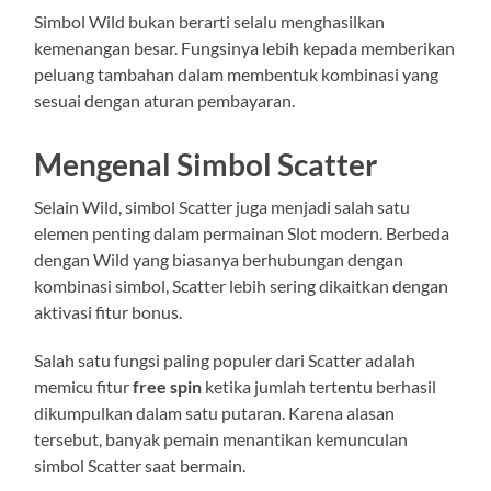
Simbol Wild bukan berarti selalu menghasilkan
kemenangan besar. Fungsinya lebih kepada memberikan
peluang tambahan dalam membentuk kombinasi yang
sesuai dengan aturan pembayaran.
Mengenal Simbol Scatter
Selain Wild, simbol Scatter juga menjadi salah satu
elemen penting dalam permainan Slot modern. Berbeda
dengan Wild yang biasanya berhubungan dengan
kombinasi simbol, Scatter lebih sering dikaitkan dengan
aktivasi fitur bonus.
Salah satu fungsi paling populer dari Scatter adalah
memicu fitur
free spin
ketika jumlah tertentu berhasil
dikumpulkan dalam satu putaran. Karena alasan
tersebut, banyak pemain menantikan kemunculan
simbol Scatter saat bermain.