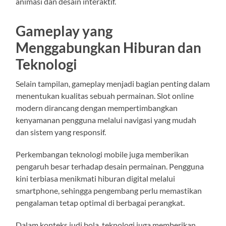
animasi dan desain interaktif.
Gameplay yang
Menggabungkan Hiburan dan
Teknologi
Selain tampilan, gameplay menjadi bagian penting dalam
menentukan kualitas sebuah permainan. Slot online
modern dirancang dengan mempertimbangkan
kenyamanan pengguna melalui navigasi yang mudah
dan sistem yang responsif.
Perkembangan teknologi mobile juga memberikan
pengaruh besar terhadap desain permainan. Pengguna
kini terbiasa menikmati hiburan digital melalui
smartphone, sehingga pengembang perlu memastikan
pengalaman tetap optimal di berbagai perangkat.
Dalam konteks judi bola, teknologi juga memberikan