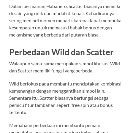
Dalam permainan Habanero, Scatter biasanya memiliki
desain yang unik dan mudah dikenali. Kehadirannya
sering menjadi momen menarik karena dapat membuka
kesempatan untuk memasuki babak bonus dengan
mekanisme yang berbeda dari putaran biasa.
Perbedaan Wild dan Scatter
Walaupun sama-sama merupakan simbol khusus, Wild
dan Scatter memiliki fungsi yang berbeda.
Wild berfokus pada membantu menciptakan kombinasi
kemenangan dengan menggantikan simbol lain.
Sementara itu, Scatter biasanya berfungsi sebagai
pemicu fitur tambahan seperti free spin atau bonus
tertentu.
Memahami perbedaan ini membantu pemain
mengetahui peran masing-masing simbol selama