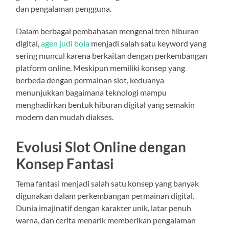
dan pengalaman pengguna.
Dalam berbagai pembahasan mengenai tren hiburan
digital,
agen judi bola
menjadi salah satu keyword yang
sering muncul karena berkaitan dengan perkembangan
platform online. Meskipun memiliki konsep yang
berbeda dengan permainan slot, keduanya
menunjukkan bagaimana teknologi mampu
menghadirkan bentuk hiburan digital yang semakin
modern dan mudah diakses.
Evolusi Slot Online dengan
Konsep Fantasi
Tema fantasi menjadi salah satu konsep yang banyak
digunakan dalam perkembangan permainan digital.
Dunia imajinatif dengan karakter unik, latar penuh
warna, dan cerita menarik memberikan pengalaman