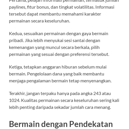
paylines, fitur bonus, dan tingkat volatilitas. Informasi
tersebut dapat membantu memahami karakter
permainan secara keseluruhan.
Kedua, sesuaikan permainan dengan gaya bermain
pribadi. Jika lebih menyukai sesi santai dengan
kemenangan yang muncul secara berkala, pilih
permainan yang sesuai dengan preferensi tersebut.
Ketiga, tetapkan anggaran hiburan sebelum mulai
bermain. Pengelolaan dana yang baik membantu
menjaga pengalaman bermain tetap menyenangkan.
Terakhir, jangan terpaku hanya pada angka 243 atau
1024. Kualitas permainan secara keseluruhan sering kali
lebih penting daripada sekadar jumlah cara menang.
Bermain dengan Pendekatan