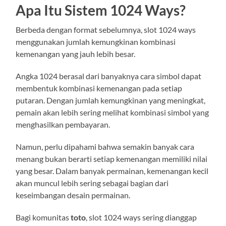
Apa Itu Sistem 1024 Ways?
Berbeda dengan format sebelumnya, slot 1024 ways
menggunakan jumlah kemungkinan kombinasi
kemenangan yang jauh lebih besar.
Angka 1024 berasal dari banyaknya cara simbol dapat
membentuk kombinasi kemenangan pada setiap
putaran. Dengan jumlah kemungkinan yang meningkat,
pemain akan lebih sering melihat kombinasi simbol yang
menghasilkan pembayaran.
Namun, perlu dipahami bahwa semakin banyak cara
menang bukan berarti setiap kemenangan memiliki nilai
yang besar. Dalam banyak permainan, kemenangan kecil
akan muncul lebih sering sebagai bagian dari
keseimbangan desain permainan.
Bagi komunitas
toto
, slot 1024 ways sering dianggap