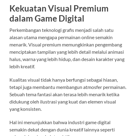
Kekuatan Visual Premium
dalam Game Digital
Perkembangan teknologi grafis menjadi salah satu
alasan utama mengapa permainan online semakin
menarik. Visual premium memungkinkan pengembang
menciptakan tampilan yang lebih detail melalui animasi
halus, warna yang lebih hidup, dan desain karakter yang
lebih kreatif.
Kualitas visual tidak hanya berfungsi sebagai hiasan,
tetapi juga membantu membangun atmosfer permainan.
Sebuah tema fantasi akan terasa lebih menarik ketika
didukung oleh ilustrasi yang kuat dan elemen visual
yang konsisten.
Hal ini menunjukkan bahwa industri game digital
semakin dekat dengan dunia kreatif lainnya seperti