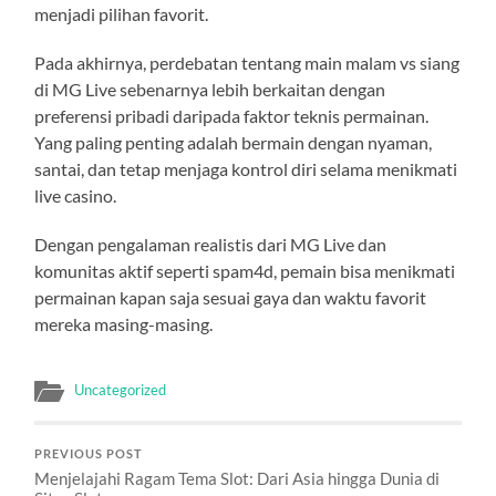
menjadi pilihan favorit.
Pada akhirnya, perdebatan tentang main malam vs siang
di MG Live sebenarnya lebih berkaitan dengan
preferensi pribadi daripada faktor teknis permainan.
Yang paling penting adalah bermain dengan nyaman,
santai, dan tetap menjaga kontrol diri selama menikmati
live casino.
Dengan pengalaman realistis dari MG Live dan
komunitas aktif seperti spam4d, pemain bisa menikmati
permainan kapan saja sesuai gaya dan waktu favorit
mereka masing-masing.
Uncategorized
PREVIOUS POST
Menjelajahi Ragam Tema Slot: Dari Asia hingga Dunia di