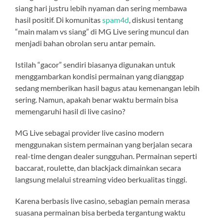
siang hari justru lebih nyaman dan sering membawa
hasil positif. Di komunitas
spam4d
, diskusi tentang
“main malam vs siang” di MG Live sering muncul dan
menjadi bahan obrolan seru antar pemain.
Istilah “gacor” sendiri biasanya digunakan untuk
menggambarkan kondisi permainan yang dianggap
sedang memberikan hasil bagus atau kemenangan lebih
sering. Namun, apakah benar waktu bermain bisa
memengaruhi hasil di live casino?
MG Live sebagai provider live casino modern
menggunakan sistem permainan yang berjalan secara
real-time dengan dealer sungguhan. Permainan seperti
baccarat, roulette, dan blackjack dimainkan secara
langsung melalui streaming video berkualitas tinggi.
Karena berbasis live casino, sebagian pemain merasa
suasana permainan bisa berbeda tergantung waktu