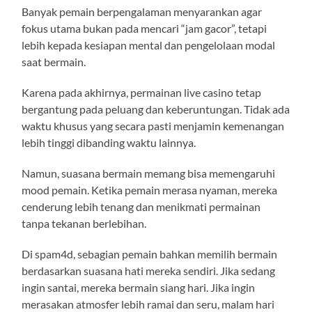
Banyak pemain berpengalaman menyarankan agar
fokus utama bukan pada mencari “jam gacor”, tetapi
lebih kepada kesiapan mental dan pengelolaan modal
saat bermain.
Karena pada akhirnya, permainan live casino tetap
bergantung pada peluang dan keberuntungan. Tidak ada
waktu khusus yang secara pasti menjamin kemenangan
lebih tinggi dibanding waktu lainnya.
Namun, suasana bermain memang bisa memengaruhi
mood pemain. Ketika pemain merasa nyaman, mereka
cenderung lebih tenang dan menikmati permainan
tanpa tekanan berlebihan.
Di spam4d, sebagian pemain bahkan memilih bermain
berdasarkan suasana hati mereka sendiri. Jika sedang
ingin santai, mereka bermain siang hari. Jika ingin
merasakan atmosfer lebih ramai dan seru, malam hari