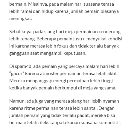
bermain. Misalnya, pada malam hari suasana terasa
lebih ramai dan hidup karena jumlah pemain biasanya
meningkat.
Sebaliknya, pada siang hari meja permainan cenderung
lebih tenang. Beberapa pemain justru menyukai kondisi
ini karena merasa lebih fokus dan tidak terlalu banyak
gangguan saat mengambil keputusan.
Di spam4d, ada pemain yang percaya malam hari lebih
“gacor” karena atmosfer permainan terasa lebih aktif.
Mereka menganggap energi permainan lebih tinggi
ketika banyak pemain berkumpul di meja yang sama.
Namun, ada juga yang merasa siang hari lebih nyaman
karena ritme permainan terasa lebih santai. Dengan
jumlah pemain yang tidak terlalu padat, mereka bisa
bermain lebih rileks tanpa tekanan suasana kompetitif.