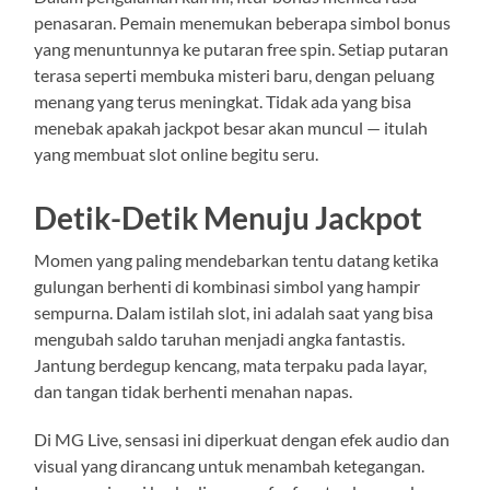
penasaran. Pemain menemukan beberapa simbol bonus
yang menuntunnya ke putaran free spin. Setiap putaran
terasa seperti membuka misteri baru, dengan peluang
menang yang terus meningkat. Tidak ada yang bisa
menebak apakah jackpot besar akan muncul — itulah
yang membuat slot online begitu seru.
Detik-Detik Menuju Jackpot
Momen yang paling mendebarkan tentu datang ketika
gulungan berhenti di kombinasi simbol yang hampir
sempurna. Dalam istilah slot, ini adalah saat yang bisa
mengubah saldo taruhan menjadi angka fantastis.
Jantung berdegup kencang, mata terpaku pada layar,
dan tangan tidak berhenti menahan napas.
Di MG Live, sensasi ini diperkuat dengan efek audio dan
visual yang dirancang untuk menambah ketegangan.