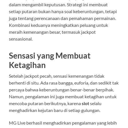
dalam mengambil keputusan. Strategi ini membuat
setiap putaran bukan hanya soal keberuntungan, tetapi
juga tentang perencanaan dan pemahaman permainan.
Kombinasi keduanya meningkatkan peluang untuk
meraih kemenangan besar, termasuk jackpot
sensasional.
Sensasi yang Membuat
Ketagihan
Setelah jackpot pecah, sensasi kemenangan tidak
berhenti di situ. Ada rasa bangga, euforia, dan sedikit tak
percaya bahwa keberuntungan benar-benar berpihak.
Namun, pengalaman ini juga membuat ketagihan untuk
mencoba putaran berikutnya, karena
slot
selalu
menghadirkan kejutan baru di setiap gulungan.
MG Live berhasil menghadirkan pengalaman yang lebih