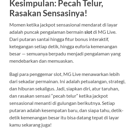
Kesimpulan: Pecah Telur,
Rasakan Sensasinya!
Momen ketika jackpot sensasional mendarat di layar
adalah puncak pengalaman bermain
slot
di MG Live.
Dari putaran santai hingga fitur bonus interaktif,
ketegangan setiap detik, hingga euforia kemenangan
besar — semuanya berpadu menjadi pengalaman yang
mendebarkan dan memuaskan.
Bagi para penggemar slot, MG Live menawarkan lebih
dari sekadar permainan. Ini adalah petualangan, strategi,
dan hiburan sekaligus. Jadi, siapkan diri, atur taruhan,
dan rasakan sensasi “pecah telur” ketika jackpot
sensasional menanti di gulungan berikutnya. Setiap
putaran adalah kesempatan baru, dan siapa tahu, detik-
detik kemenangan besar itu bisa datang tepat di layar
kamu sekarang juga!