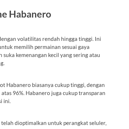
ine Habanero
gan volatilitas rendah hingga tinggi. Ini
ntuk memilih permainan sesuai gaya
h suka kemenangan kecil yang sering atau
g.
slot Habanero biasanya cukup tinggi, dengan
 atas 96%. Habanero juga cukup transparan
 ini.
telah dioptimalkan untuk perangkat seluler,