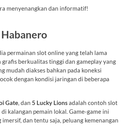
ara menyenangkan dan informatif!
t Habanero
ia permainan slot online yang telah lama
an grafis berkualitas tinggi dan gameplay yang
ung mudah diakses bahkan pada koneksi
cocok dengan kondisi jaringan di beberapa
oi Gate
, dan
5 Lucky Lions
adalah contoh slot
 di kalangan pemain lokal. Game-game ini
g imersif, dan tentu saja, peluang kemenangan