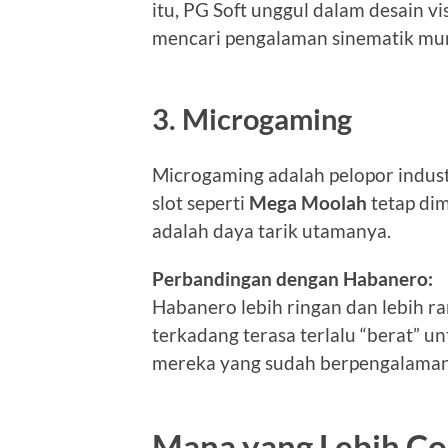
itu, PG Soft unggul dalam desain 
mencari pengalaman sinematik mung
3.
Microgaming
Microgaming adalah pelopor industri
slot seperti
Mega Moolah
tetap dim
adalah daya tarik utamanya.
Perbandingan dengan Habanero:
Habanero lebih ringan dan lebih 
terkadang terasa terlalu “berat” u
mereka yang sudah berpengalaman
Mana yang Lebih C