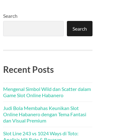
Search
Search
Recent Posts
Mengenal Simbol Wild dan Scatter dalam
Game Slot Online Habanero
Judi Bola Membahas Keunikan Slot
Online Habanero dengan Tema Fantasi
dan Visual Premium
Slot Line 243 vs 1024 Ways di Toto:
Analisis Hit Rate & Bayaran