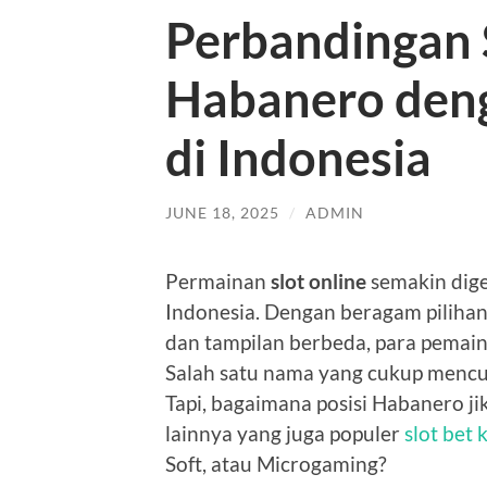
Perbandingan 
Habanero deng
di Indonesia
JUNE 18, 2025
/
ADMIN
Permainan
slot online
semakin digem
Indonesia. Dengan beragam pilihan
dan tampilan berbeda, para pemain k
Salah satu nama yang cukup mencu
Tapi, bagaimana posisi Habanero j
lainnya yang juga populer
slot bet k
Soft, atau Microgaming?