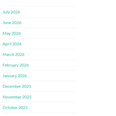
July 2026
June 2026
May 2026
April 2026
March 2026
February 2026
January 2026
December 2025
November 2025
October 2025