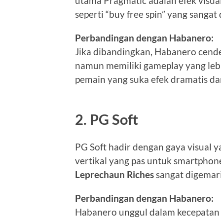
utama Pragmatic adalah efek visua
seperti “buy free spin” yang sangat
Perbandingan dengan Habanero:
Jika dibandingkan, Habanero cende
namun memiliki gameplay yang lebih
pemain yang suka efek dramatis da
2.
PG Soft
PG Soft hadir dengan gaya visual 
vertikal yang pas untuk smartphone
Leprechaun Riches
sangat digemari
Perbandingan dengan Habanero:
Habanero unggul dalam kecepatan 