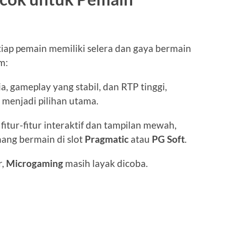
tiap pemain memiliki selera dan gaya bermain
m:
, gameplay yang stabil, dan RTP tinggi,
 menjadi pilihan utama.
 fitur-fitur interaktif dan tampilan mewah,
ang bermain di slot
Pragmatic
atau
PG Soft
.
r,
Microgaming
masih layak dicoba.