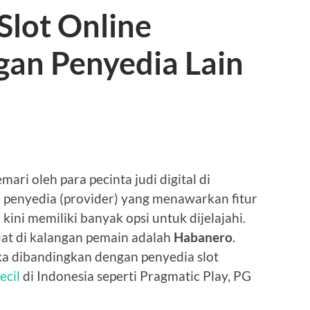
Slot Online
an Penyedia Lain
ari oleh para pecinta judi digital di
 penyedia (provider) yang menawarkan fitur
ini memiliki banyak opsi untuk dijelajahi.
at di kalangan pemain adalah
Habanero
.
ika dibandingkan dengan penyedia slot
ecil
di Indonesia seperti Pragmatic Play, PG