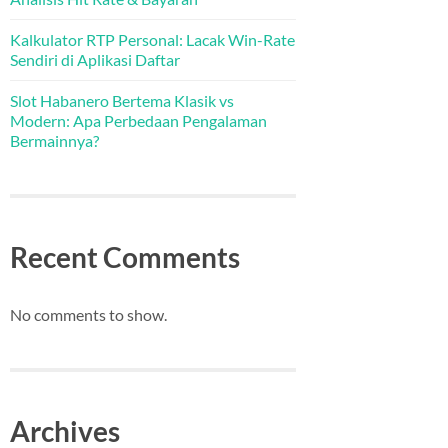
Kalkulator RTP Personal: Lacak Win-Rate
Sendiri di Aplikasi Daftar
Slot Habanero Bertema Klasik vs
Modern: Apa Perbedaan Pengalaman
Bermainnya?
Recent Comments
No comments to show.
Archives