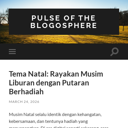
PULSE OF THE
BLOGOSPHERE
Toggle
Toggle
search
mobile
field
menu
Tema Natal: Rayakan Musim
Liburan dengan Putaran
Berhadiah
MARCH 24, 2026
Musim Natal selalu identik dengan kehangatan,
kebersamaan, dan tentunya hadiah yang
menyenangkan. Di era digital seperti sekarang, cara