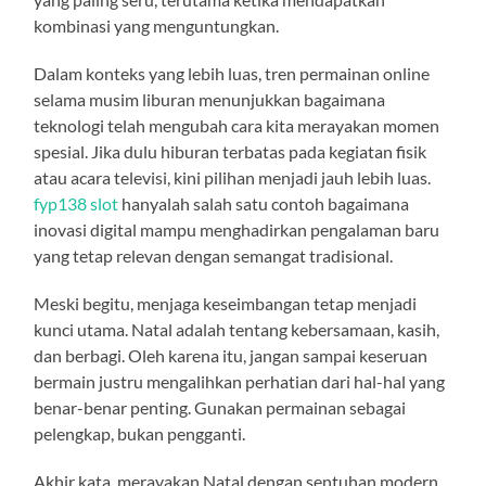
kombinasi yang menguntungkan.
Dalam konteks yang lebih luas, tren permainan online
selama musim liburan menunjukkan bagaimana
teknologi telah mengubah cara kita merayakan momen
spesial. Jika dulu hiburan terbatas pada kegiatan fisik
atau acara televisi, kini pilihan menjadi jauh lebih luas.
fyp138 slot
hanyalah salah satu contoh bagaimana
inovasi digital mampu menghadirkan pengalaman baru
yang tetap relevan dengan semangat tradisional.
Meski begitu, menjaga keseimbangan tetap menjadi
kunci utama. Natal adalah tentang kebersamaan, kasih,
dan berbagi. Oleh karena itu, jangan sampai keseruan
bermain justru mengalihkan perhatian dari hal-hal yang
benar-benar penting. Gunakan permainan sebagai
pelengkap, bukan pengganti.
Akhir kata, merayakan Natal dengan sentuhan modern