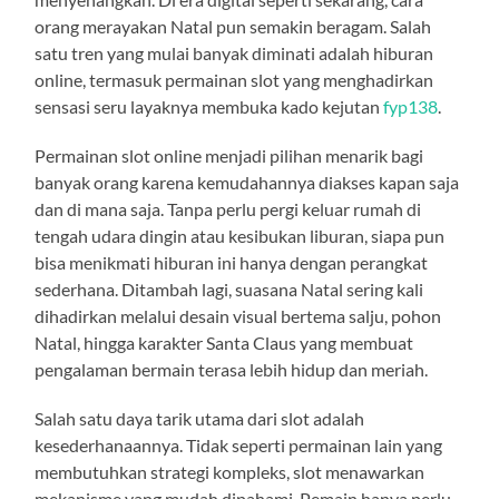
orang merayakan Natal pun semakin beragam. Salah
satu tren yang mulai banyak diminati adalah hiburan
online, termasuk permainan slot yang menghadirkan
sensasi seru layaknya membuka kado kejutan
fyp138
.
Permainan slot online menjadi pilihan menarik bagi
banyak orang karena kemudahannya diakses kapan saja
dan di mana saja. Tanpa perlu pergi keluar rumah di
tengah udara dingin atau kesibukan liburan, siapa pun
bisa menikmati hiburan ini hanya dengan perangkat
sederhana. Ditambah lagi, suasana Natal sering kali
dihadirkan melalui desain visual bertema salju, pohon
Natal, hingga karakter Santa Claus yang membuat
pengalaman bermain terasa lebih hidup dan meriah.
Salah satu daya tarik utama dari slot adalah
kesederhanaannya. Tidak seperti permainan lain yang
membutuhkan strategi kompleks, slot menawarkan
mekanisme yang mudah dipahami. Pemain hanya perlu