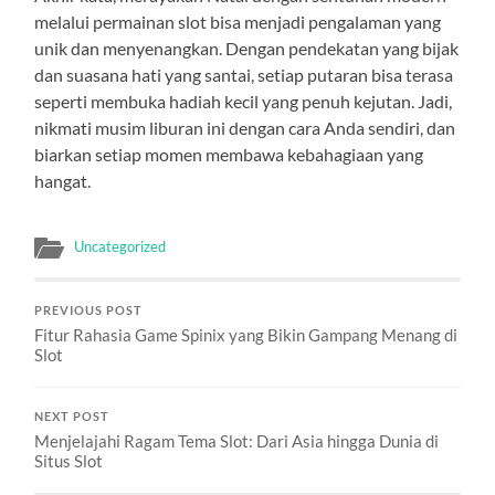
melalui permainan slot bisa menjadi pengalaman yang
unik dan menyenangkan. Dengan pendekatan yang bijak
dan suasana hati yang santai, setiap putaran bisa terasa
seperti membuka hadiah kecil yang penuh kejutan. Jadi,
nikmati musim liburan ini dengan cara Anda sendiri, dan
biarkan setiap momen membawa kebahagiaan yang
hangat.
Uncategorized
PREVIOUS POST
Fitur Rahasia Game Spinix yang Bikin Gampang Menang di
Slot
NEXT POST
Menjelajahi Ragam Tema Slot: Dari Asia hingga Dunia di
Situs Slot